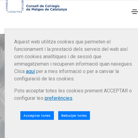
Aquest web utilitza cookies que permeten el
funcionament i la prestació dels serveis del web així
01
com cookies analítiques i de sessió que
emmagatzemen i recuperen informació quan navegues.
Clica
aquí
per a mes informació o per a canviar la
Actualitat
configuració de les cookies.
Pots acceptar totes les cookies prement ACCEPTAR o
Comunicat del CCMC en suport als
configurar les
preferències
.
responsables de l'estratègia de
vacunació contra la COVID-19
Acceptar totes
Rebutjar totes
Llegir més