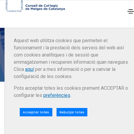
Aquest web utilitza cookies que permeten el
Autorització administrativa
funcionament i la prestació dels serveis del web així
com cookies analítiques i de sessió que
de consultes mèdiques
emmagatzemen i recuperen informació quan navegues.
Clica
aquí
per a mes informació o per a canviar la
configuració de les cookies.
Pots acceptar totes les cookies prement ACCEPTAR o
Inici
Tràmits
configurar les
preferències
.
Autorització administrativa de consultes mèdiques
Acceptar totes
Rebutjar totes
El Consell de Col·legis de Metges de Catalunya (CCMC) té
delegades les funcions de tramitació d’expedients